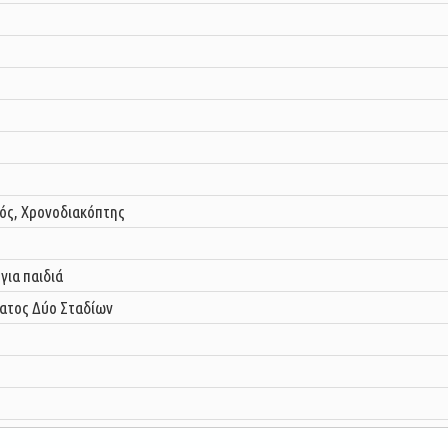
ός, Χρονοδιακόπτης
για παιδιά
ατος Δύο Σταδίων