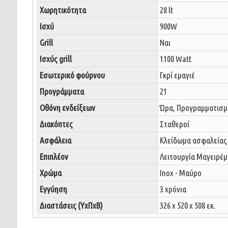
Χωρητικότητα
28 lt
Ισχύ
900W
Grill
Ναι
Ισχύς grill
1100 Watt
Εσωτερικό φούρνου
Γκρί εμαγιέ
Προγράμματα
21
Οθόνη ενδείξεων
Ώρα, Προγραμματισμ
Διακόπτες
Σταθεροί
Ασφάλεια
Κλείδωμα ασφαλείας 
Επιπλέον
Λειτουργία Μαγειρέμ
Χρώμα
Inox - Μαύρο
Εγγύηση
3 χρόνια
Διαστάσεις (ΥxΠxΒ)
326 x 520 x 508 εκ.