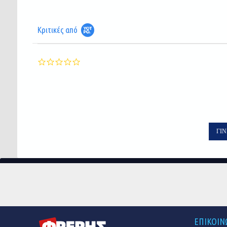
Κριτικές από
0.0
star
rating
ΓΊΝ
ΕΠΙΚΟΙΝ