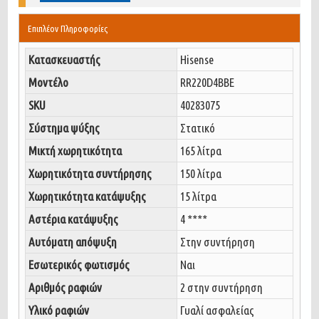
Επιπλέον Πληροφορίες
Κατασκευαστής
Hisense
Μοντέλο
RR220D4BBE
SKU
40283075
Σύστημα ψύξης
Στατικό
Μικτή χωρητικότητα
165 λίτρα
Χωρητικότητα συντήρησης
150 λίτρα
Χωρητικότητα κατάψυξης
15 λίτρα
Αστέρια κατάψυξης
4 ****
Αυτόματη απόψυξη
Στην συντήρηση
Εσωτερικός φωτισμός
Ναι
Αριθμός ραφιών
2 στην συντήρηση
Υλικό ραφιών
Γυαλί ασφαλείας