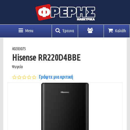
Menu
Έρευνα
Καλάθι
Λογαριασμός
40283075
Hisense RR220D4BBE
Ψυγείο
0.0
Γράψτε μια κριτική
star
rating