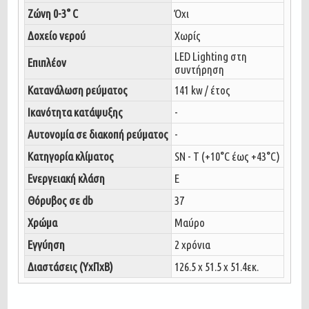
Ζώνη 0-3° C
Όχι
Δοχείο νερού
Χωρίς
LED Lighting στη
Επιπλέον
συντήρηση
Κατανάλωση ρεύματος
141 kw / έτος
Ικανότητα κατάψυξης
-
Αυτονομία σε διακοπή ρεύματος
-
Κατηγορία κλίματος
SN - T (+10°C έως +43°C)
Ενεργειακή κλάση
E
Θόρυβος σε db
37
Χρώμα
Μαύρο
Εγγύηση
2 χρόνια
Διαστάσεις (ΥxΠxΒ)
126.5 x 51.5 x 51.4εκ.