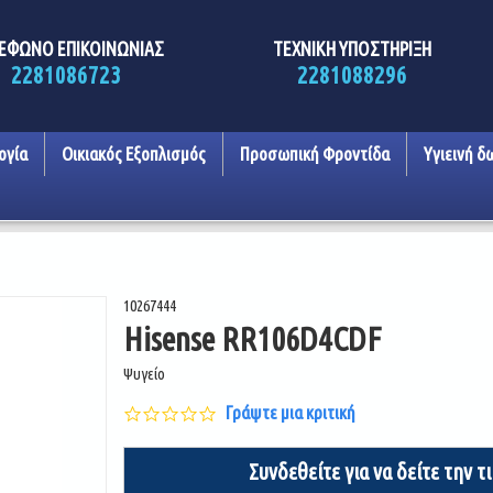
ΕΦΩΝΟ ΕΠΙΚΟΙΝΩΝΙΑΣ
ΤΕΧΝΙΚΗ ΥΠΟΣΤΗΡΙΞΗ
2281086723
2281088296
ογία
Οικιακός Εξοπλισμός
Προσωπική Φροντίδα
Υγιεινή δ
10267444
Hisense RR106D4CDF
Ψυγείο
0.0
Γράψτε μια κριτική
star
rating
Συνδεθείτε για να δείτε την τ