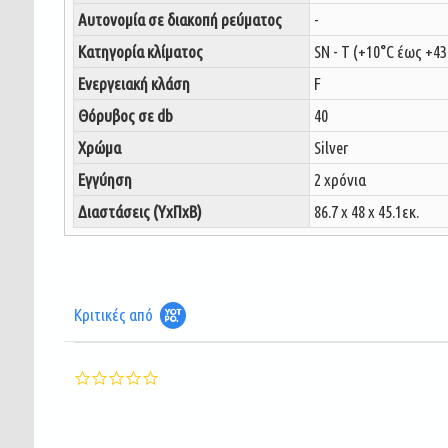
Αυτονομία σε διακοπή ρεύματος
-
Κατηγορία κλίματος
SN - T (+10°C έως +43
Ενεργειακή κλάση
F
Θόρυβος σε db
40
Χρώμα
Silver
Εγγύηση
2 χρόνια
Διαστάσεις (ΥxΠxΒ)
86.7 x 48 x 45.1εκ.
Κριτικές από
0.0
star
rating