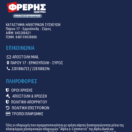
ΚΑΤΑΣΤΗΜΑ ΗΛΕΚΤΡΙΚΩΝ ΣΥΣΚΕΥΩΝ
Πάρου 17 - Ερμούπολη - Σύρος
ΑΦΜ: 045208421
ΓΕΜΗ:
048159038000
ΕΠΙΚΟΙΝΩΝΙΑ
ΑΠΟΣΤΟΛΗ MAIL
ΠΑΡΟΥ 17 - ΕΡΜΟΥΠΟΛΗ - ΣΥΡΟΣ
2281086723 / 2281088296
ΠΛΗΡΟΦΟΡΙΕΣ
ΟΡΟΙ ΧΡΗΣΗΣ
ΑΠΟΣΤΟΛΗ & ΧΡΕΩΣΗ
ΠΟΛΙΤΙΚΗ ΑΠΟΡΡΗΤΟΥ
ΠΟΛΙΤΙΚΗ ΕΠΙΣΤΡΟΦΩΝ
ΤΡΟΠΟΙ ΠΛΗΡΩΜΗΣ
Όλες οι πληρωμές που πραγματοποιούνται με χρήση κάρτας διεκπεραιώνονται μέσω της
πλατφόρμας ηλεκτρονικών πληρωμών "Alpha e-Commerce" της Alpha Bank και