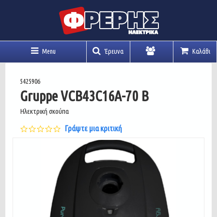
Menu
Έρευνα
Καλάθι
Λογαριασμός
5425906
Gruppe VCB43C16Α-70 B
Ηλεκτρική σκούπα
0.0
Γράψτε μια κριτική
star
rating