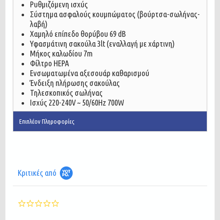
Ρυθμιζόμενη ισχύς
Σύστημα ασφαλούς κουμπώματος (βούρτσα-σωλήνας-
λαβή)
Χαμηλό επίπεδο θορύβου 69 dB
Υφασμάτινη σακούλα 3lt (εναλλαγή με χάρτινη)
Μήκος καλωδίου 7m
Φίλτρο HEPA
Ενσωματωμένα αξεσουάρ καθαρισμού
Ένδειξη πλήρωσης σακούλας
Τηλεσκοπικός σωλήνας
Ισχύς 220-240V ~ 50/60Hz 700W
Επιπλέον Πληροφορίες
Κριτικές από
0.0
star
rating