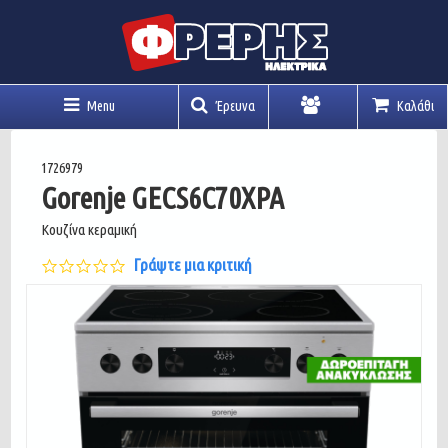
Menu
Έρευνα
Καλάθι
Λογαριασμός
1726979
Gorenje GECS6C70XPA
Κουζίνα κεραμική
0.0
Γράψτε μια κριτική
star
rating