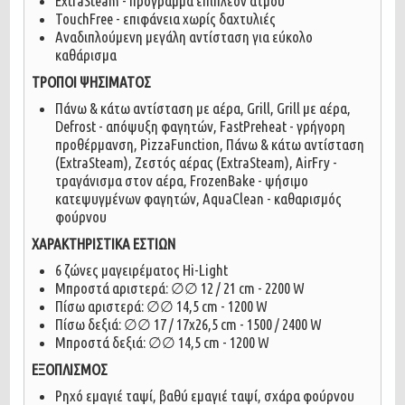
ExtraSteam - πρόγραμμα επιπλέον ατμού
TouchFree - επιφάνεια χωρίς δαχτυλιές
Αναδιπλούμενη μεγάλη αντίσταση για εύκολο
καθάρισμα
ΤΡΟΠΟΙ ΨΗΣΙΜΑΤΟΣ
Πάνω & κάτω αντίσταση με αέρα, Grill, Grill με αέρα,
Defrost - απόψυξη φαγητών, FastPreheat - γρήγορη
προθέρμανση, PizzaFunction, Πάνω & κάτω αντίσταση
(ExtraSteam), Ζεστός αέρας (ExtraSteam), AirFry -
τραγάνισμα στον αέρα, FrozenBake - ψήσιμο
κατεψυγμένων φαγητών, AquaClean - καθαρισμός
φούρνου
ΧΑΡΑΚΤΗΡΙΣΤΙΚΑ ΕΣΤΙΩΝ
6 ζώνες μαγειρέματος Hi-Light
Μπροστά αριστερά: ∅∅ 12 / 21 cm - 2200 W
Πίσω αριστερά: ∅∅ 14,5 cm - 1200 W
Πίσω δεξιά: ∅∅ 17 / 17x26,5 cm - 1500 / 2400 W
Μπροστά δεξιά: ∅∅ 14,5 cm - 1200 W
ΕΞΟΠΛΙΣΜΟΣ
Ρηχό εμαγιέ ταψί, βαθύ εμαγιέ ταψί, σχάρα φούρνου