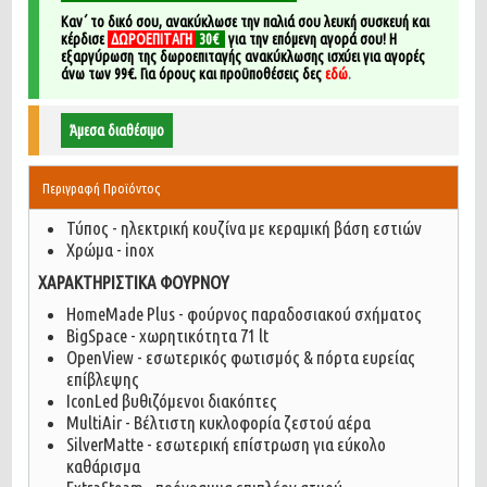
Καν΄ το δικό σου, ανακύκλωσε την παλιά σου λευκή συσκευή και
κέρδισε
ΔΩΡΟΕΠΙΤΑΓΗ
30€
για την επόμενη αγορά σου!
Η
εξαργύρωση της δωροεπιταγής ανακύκλωσης ισχύει για αγορές
άνω των 99€. Για όρους και προϋποθέσεις δες
εδώ
.
Άμεσα διαθέσιμο
Περιγραφή Προϊόντος
Τύπος - ηλεκτρική κουζίνα με κεραμική βάση εστιών
Χρώμα - inox
ΧΑΡΑΚΤΗΡΙΣΤΙΚΑ ΦΟΥΡΝΟΥ
HomeMade Plus - φούρνος παραδοσιακού σχήματος
BigSpace - χωρητικότητα 71 lt
OpenView - εσωτερικός φωτισμός & πόρτα ευρείας
επίβλεψης
IconLed βυθιζόμενοι διακόπτες
MultiAir - Βέλτιστη κυκλοφορία ζεστού αέρα
SilverMatte - εσωτερική επίστρωση για εύκολο
καθάρισμα