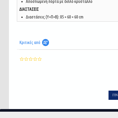
Αποσπώμενη πόρτα με διπλό κρύσταλλο
ΔΙΑΣΤΑΣΕΙΣ
Διαστάσεις (Υ×Π×Β): 85 × 60 × 60 cm
Κριτικές από
0.0
star
rating
ΓΊΝ