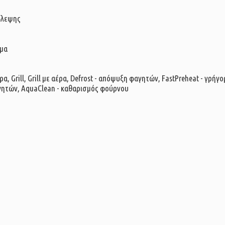
βλεψης
σμα
, Grill, Grill με αέρα, Defrost - απόψυξη φαγητών, FastPreheat - γρή
γητών, AquaClean - καθαρισμός φούρνου