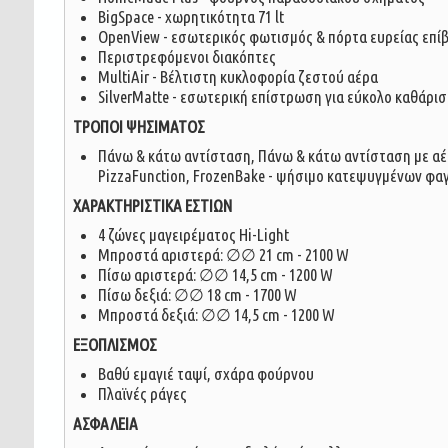
BigSpace - χωρητικότητα 71 lt
OpenView - εσωτερικός φωτισμός & πόρτα ευρείας επί
Περιστρεφόμενοι διακόπτες
MultiAir - Βέλτιστη κυκλοφορία ζεστού αέρα
SilverMatte - εσωτερική επίστρωση για εύκολο καθάρι
ΤΡΟΠΟΙ ΨΗΣΙΜΑΤΟΣ
Πάνω & κάτω αντίσταση, Πάνω & κάτω αντίσταση με αέρα
PizzaFunction, FrozenBake - ψήσιμο κατεψυγμένων φα
ΧΑΡΑΚΤΗΡΙΣΤΙΚΑ ΕΣΤΙΩΝ
4 ζώνες μαγειρέματος Hi-Light
Μπροστά αριστερά: ∅∅ 21 cm - 2100 W
Πίσω αριστερά: ∅∅ 14,5 cm - 1200 W
Πίσω δεξιά: ∅∅ 18 cm - 1700 W
Μπροστά δεξιά: ∅∅ 14,5 cm - 1200 W
ΕΞΟΠΛΙΣΜΟΣ
Βαθύ εμαγιέ ταψί, σχάρα φούρνου
Πλαϊνές ράγες
ΑΣΦΑΛΕΙΑ