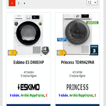
2
1
Eskimo ES DR8EHP
Princess TDR9A2PAR
4726884
4724700
Στεγνωτήριο
Στεγνωτήριο
8 κιλών
,
Αντλία θερμότητας
,
E
9 κιλών
,
Αντλία θερμότητας
,
E