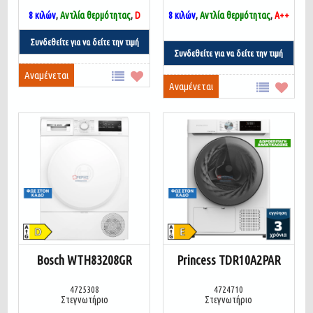
8 κιλών
,
Αντλία θερμότητας
,
D
8 κιλών
,
Αντλία θερμότητας
,
Α++
Συνδεθείτε για να δείτε την τιμή
Συνδεθείτε για να δείτε την τιμή
Αναμένεται
Αναμένεται
Bosch WTH83208GR
Princess TDR10A2PAR
4725308
4724710
Στεγνωτήριο
Στεγνωτήριο