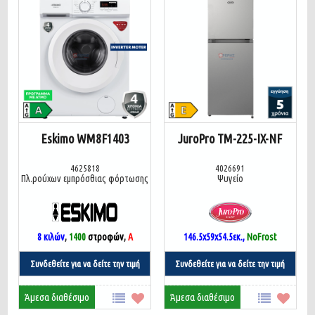
Eskimo WM8F1403
JuroPro TM-225-IX-NF
4625818
4026691
Πλ.ρούχων εμπρόσθιας φόρτωσης
Ψυγείο
8 κιλών
,
1400
στροφών
,
A
146.5x59x54.5εκ.,
NoFrost
Συνδεθείτε για να δείτε την τιμή
Συνδεθείτε για να δείτε την τιμή
Άμεσα διαθέσιμο
Άμεσα διαθέσιμο