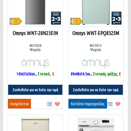
Omnys WNT-28N23EIN
Omnys WNT-EPQ8325M
4025850
4025812
Ψυγείο
Ψυγείο
143x55x56εκ.,
Στατικό
,
Ε
89x48x54.5
εκ.,
Στατικής ψύξης,
E
Συνδεθείτε για να δείτε την τιμή
Συνδεθείτε για να δείτε την τιμή
Αναμένεται
Κατόπιν παραγγελίας