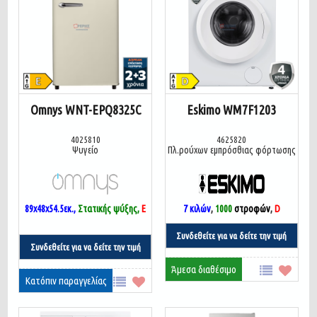
Omnys WNT-EPQ8325C
Eskimo WM7F1203
4025810
4625820
Ψυγείο
Πλ.ρούχων εμπρόσθιας φόρτωσης
89x48x54.5
εκ.,
Στατικής ψύξης,
E
7 κιλών
,
1000
στροφών
,
D
Συνδεθείτε για να δείτε την τιμή
Συνδεθείτε για να δείτε την τιμή
Άμεσα διαθέσιμο
Κατόπιν παραγγελίας