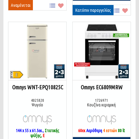
Αναμένεται
Κατόπιν παραγγελίας
Omnys WNT-EPQ10825C
Omnys EC6809MRW
4025820
1726971
Ψυγείο
Κουζίνα κεραμική
144 x 55 x 61.5
εκ.,
Στατικής
60εκ
Αερόθερη
4 εστιών
80 lt
ψύξης,
E