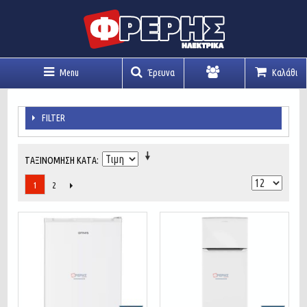
Menu
Έρευνα
Καλάθι
Λογαριασμός
FILTER
ΤΑΞΙΝΌΜΗΣΗ ΚΑΤΆ
2
1