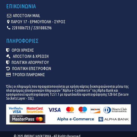
ΕΠΙΚΟΙΝΩΝΙΑ
ΑΠΟΣΤΟΛΗ MAIL
ΠΑΡΟΥ 17 - ΕΡΜΟΥΠΟΛΗ - ΣΥΡΟΣ
2281086723 / 2281088296
ΠΛΗΡΟΦΟΡΙΕΣ
ΟΡΟΙ ΧΡΗΣΗΣ
ΑΠΟΣΤΟΛΗ & ΧΡΕΩΣΗ
ΠΟΛΙΤΙΚΗ ΑΠΟΡΡΗΤΟΥ
ΠΟΛΙΤΙΚΗ ΕΠΙΣΤΡΟΦΩΝ
ΤΡΟΠΟΙ ΠΛΗΡΩΜΗΣ
Όλες οι πληρωμές που πραγματοποιούνται με χρήση κάρτας διεκπεραιώνονται μέσω της
πλατφόρμας ηλεκτρονικών πληρωμών "Alpha e-Commerce" της Alpha Bank και
χρησιμοποιεί κρυπτογράφηση TLS 1.1 με πρωτόκολλο κρυπτογράφησης 128-bit (Secure
Sockets Layer - SSL).
© 2025 ΦΡΕΡΗΣ ΗΛΕΚΤΡΙΚΑ - All Rights Reserved.