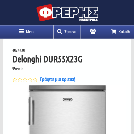
Menu
Έρευνα
Καλάθι
Λογαριασμός
4024430
Delonghi DUR55X23G
Ψυγείο
0.0
Γράψτε μια κριτική
star
rating