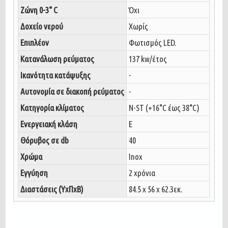
Ζώνη 0-3° C
Όχι
Δοχείο νερού
Χωρίς
Επιπλέον
Φωτισμός LED.
Κατανάλωση ρεύματος
137 kw/έτος
Ικανότητα κατάψυξης
-
Αυτονομία σε διακοπή ρεύματος
-
Κατηγορία κλίματος
N-ST (+16°C έως 38°C)
Ενεργειακή κλάση
E
Θόρυβος σε db
40
Χρώμα
Inox
Εγγύηση
2 χρόνια
Διαστάσεις (ΥxΠxΒ)
84.5 x 56 x 62.3εκ.