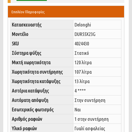
Επιπλέον Πληροφορίες
Κατασκευαστής
Delonghi
Μοντέλο
DUR55X23G
SKU
4024430
Σύστημα ψύξης
Στατικό
Μικτή χωρητικότητα
120 λίτρα
Χωρητικότητα συντήρησης
107 λίτρα
Χωρητικότητα κατάψυξης
13 λίτρα
Αστέρια κατάψυξης
4 ****
Αυτόματη απόψυξη
Στην συντήρηση
Εσωτερικός φωτισμός
Ναι
Αριθμός ραφιών
1 στην συντήρηση
Υλικό ραφιών
Γυαλί ασφαλείας