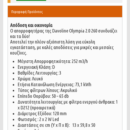
Περιγραφή Προϊόντος
Απόδοση και οικονομία
Ο απορροφητήρας της Davoline Olympia 2.0 260 συνδυάζει
και τα δύο!
Αποτελεί την πλέον αξιόπιστη λύση για εύκολη
εγκατάσταση, με καλές αποδόσεις για μικρές και μεσαίες
κουζίνες.
Μέγιστη Απορροφητικότητα: 252 m3/h
Ενεργειακή Κλάση: D
Βαθμίδες Λειτουργίας: 3
Χρώμα: Λευκό
Ετήσια Κατανάλωση Ενέργειας: 73,1 kWh
Τύπος φίλτρων λίπους: Ακρυλικό
Επίπεδο Θορύβου: 50 – 65 db
Δυνατότητα λειτουργίας με φίλτρα ενεργού άνθρακα: 1
x D212 (προαιρετικά)
Διάμετρος Εξόδου: 120 mm
Φωτισμός : 2 x 2 W Led
Διαστάσεις σε cm (Υ x Π x Β): 13 x 59,8 x 50