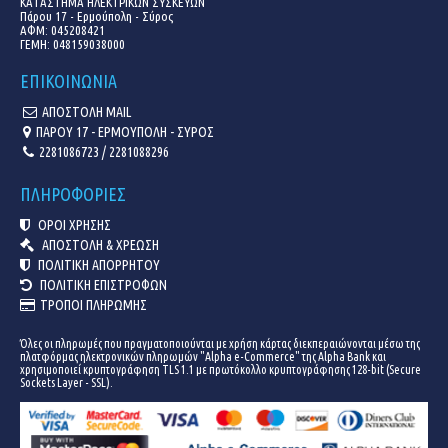
ΚΑΤΑΣΤΗΜΑ ΗΛΕΚΤΡΙΚΩΝ ΣΥΣΚΕΥΩΝ
Πάρου 17 - Ερμούπολη - Σύρος
ΑΦΜ: 045208421
ΓΕΜΗ:
048159038000
ΕΠΙΚΟΙΝΩΝΙΑ
ΑΠΟΣΤΟΛΗ MAIL
ΠΑΡΟΥ 17 - ΕΡΜΟΥΠΟΛΗ - ΣΥΡΟΣ
2281086723 / 2281088296
ΠΛΗΡΟΦΟΡΙΕΣ
ΟΡΟΙ ΧΡΗΣΗΣ
ΑΠΟΣΤΟΛΗ & ΧΡΕΩΣΗ
ΠΟΛΙΤΙΚΗ ΑΠΟΡΡΗΤΟΥ
ΠΟΛΙΤΙΚΗ ΕΠΙΣΤΡΟΦΩΝ
ΤΡΟΠΟΙ ΠΛΗΡΩΜΗΣ
Όλες οι πληρωμές που πραγματοποιούνται με χρήση κάρτας διεκπεραιώνονται μέσω της
πλατφόρμας ηλεκτρονικών πληρωμών "Alpha e-Commerce" της Alpha Bank και
χρησιμοποιεί κρυπτογράφηση TLS 1.1 με πρωτόκολλο κρυπτογράφησης 128-bit (Secure
Sockets Layer - SSL).