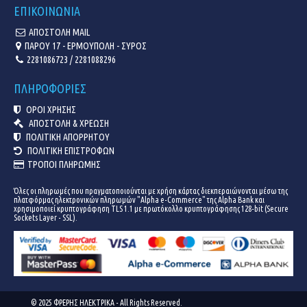
ΕΠΙΚΟΙΝΩΝΙΑ
ΑΠΟΣΤΟΛΗ MAIL
ΠΑΡΟΥ 17 - ΕΡΜΟΥΠΟΛΗ - ΣΥΡΟΣ
2281086723 / 2281088296
ΠΛΗΡΟΦΟΡΙΕΣ
ΟΡΟΙ ΧΡΗΣΗΣ
ΑΠΟΣΤΟΛΗ & ΧΡΕΩΣΗ
ΠΟΛΙΤΙΚΗ ΑΠΟΡΡΗΤΟΥ
ΠΟΛΙΤΙΚΗ ΕΠΙΣΤΡΟΦΩΝ
ΤΡΟΠΟΙ ΠΛΗΡΩΜΗΣ
Όλες οι πληρωμές που πραγματοποιούνται με χρήση κάρτας διεκπεραιώνονται μέσω της
πλατφόρμας ηλεκτρονικών πληρωμών "Alpha e-Commerce" της Alpha Bank και
χρησιμοποιεί κρυπτογράφηση TLS 1.1 με πρωτόκολλο κρυπτογράφησης 128-bit (Secure
Sockets Layer - SSL).
© 2025 ΦΡΕΡΗΣ ΗΛΕΚΤΡΙΚΑ - All Rights Reserved.