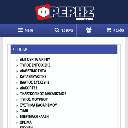
Menu
Έρευνα
Καλάθι
Λογαριασμός
FILTER
ΛΕΙΤΟΥΡΓΊΑ AIR FRY
ΤΎΠΟΣ ΕΝΤΟΊΧΙΣΗΣ
ΔΙΑΘΕΣΙΜΌΤΗΤΑ
ΚΑΤΑΣΚΕΥΑΣΤΉΣ
ΠΛΆΤΟΣ ΣΥΣΚΕΥΉΣ
ΔΙΑΚΌΠΤΕΣ
ΤΗΛΕΣΚΟΠΙΚΌΣ ΜΗΧΑΝΙΣΜΌΣ
ΤΎΠΟΣ ΦΟΎΡΝΟΥ
ΣΎΣΤΗΜΑ ΚΑΘΑΡΙΣΜΟΎ
ΤΙΜΉ
ΕΝΕΡΓΕΙΑΚΉ ΚΛΆΣΗ
ΧΡΏΜΑ