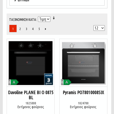
ΕΓΓΎΗΣΗ
ΤΑΞΙΝΌΜΗΣΗ ΚΑΤΆ
2
3
4
5
1
Davoline PLANE BI O 0875
Pyramis PO78010008SIX
BL
1825880
1824700
Εντ\μενος φούρνος
Εντ\μενος φούρνος