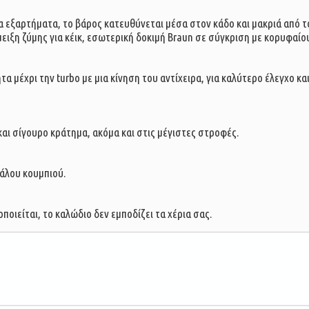
εξαρτήματα, το βάρος κατευθύνεται μέσα στον κάδο και μακριά από το
μειξη ζύμης για κέικ, εσωτερική δοκιμή Braun σε σύγκριση με κορυφαίο
 μέχρι την turbo με μια κίνηση του αντίχειρα, για καλύτερο έλεγχο κ
αι σίγουρο κράτημα, ακόμα και στις μέγιστες στροφές.
γάλου κουμπιού.
ποιείται, το καλώδιο δεν εμποδίζει τα χέρια σας.