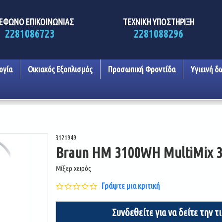
ΕΦΩΝΟ ΕΠΙΚΟΙΝΩΝΙΑΣ
ΤΕΧΝΙΚΗ ΥΠΟΣΤΗΡΙΞΗ
2281086723
2281088296
ογία
Οικιακός Εξοπλισμός
Προσωπική Φροντίδα
Υγιεινή δ
3121949
Braun HM 3100WH MultiMix 
Μίξερ χειρός
0.0
Γράψτε μια κριτική
star
rating
Συνδεθείτε για να δείτε την τ