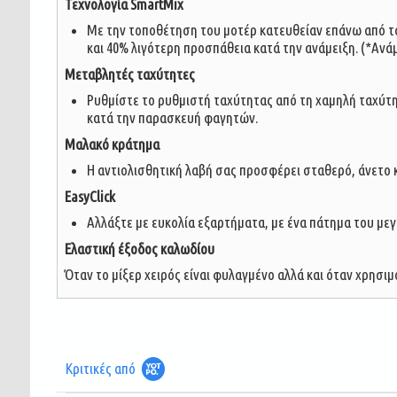
Τεχνολογία SmartMix
Με την τοποθέτηση του μοτέρ κατευθείαν επάνω από τα 
και 40% λιγότερη προσπάθεια κατά την ανάμειξη. (*Ανά
Μεταβλητές ταχύτητες
Ρυθμίστε το ρυθμιστή ταχύτητας από τη χαμηλή ταχύτητα
κατά την παρασκευή φαγητών.
Μαλακό κράτημα
Η αντιολισθητική λαβή σας προσφέρει σταθερό, άνετο κ
EasyClick
Αλλάξτε με ευκολία εξαρτήματα, με ένα πάτημα του με
Ελαστική έξοδος καλωδίου
Όταν το μίξερ χειρός είναι φυλαγμένο αλλά και όταν χρησιμο
Κριτικές από