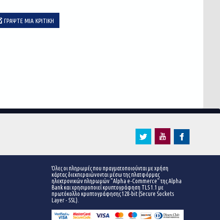
ΓΡΆΨΤΕ ΜΙΑ ΚΡΙΤΙΚΉ
Όλες οι πληρωμές που πραγματοποιούνται με χρήση
κάρτας διεκπεραιώνονται μέσω της πλατφόρμας
ηλεκτρονικών πληρωμών "Alpha e-Commerce" της Alpha
Bank και χρησιμοποιεί κρυπτογράφηση TLS 1.1 με
πρωτόκολλο κρυπτογράφησης 128-bit (Secure Sockets
Layer - SSL).