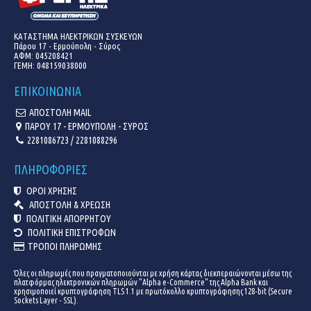
ΚΑΤΑΣΤΗΜΑ ΗΛΕΚΤΡΙΚΩΝ ΣΥΣΚΕΥΩΝ
Πάρου 17 - Ερμούπολη - Σύρος
ΑΦΜ: 045208421
ΓΕΜΗ:
048159038000
ΕΠΙΚΟΙΝΩΝΙΑ
ΑΠΟΣΤΟΛΗ MAIL
ΠΑΡΟΥ 17 - ΕΡΜΟΥΠΟΛΗ - ΣΥΡΟΣ
2281086723 / 2281088296
ΠΛΗΡΟΦΟΡΙΕΣ
ΟΡΟΙ ΧΡΗΣΗΣ
ΑΠΟΣΤΟΛΗ & ΧΡΕΩΣΗ
ΠΟΛΙΤΙΚΗ ΑΠΟΡΡΗΤΟΥ
ΠΟΛΙΤΙΚΗ ΕΠΙΣΤΡΟΦΩΝ
ΤΡΟΠΟΙ ΠΛΗΡΩΜΗΣ
Όλες οι πληρωμές που πραγματοποιούνται με χρήση κάρτας διεκπεραιώνονται μέσω της
πλατφόρμας ηλεκτρονικών πληρωμών "Alpha e-Commerce" της Alpha Bank και
χρησιμοποιεί κρυπτογράφηση TLS 1.1 με πρωτόκολλο κρυπτογράφησης 128-bit (Secure
Sockets Layer - SSL).