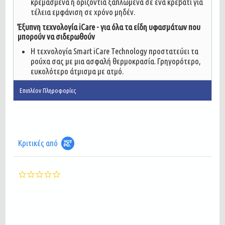
κρεμασμένα ή οριζόντια ξαπλωμένα σε ένα κρεβάτι για
τέλεια εμφάνιση σε χρόνο μηδέν.
Έξυπνη τεχνολογία iCare - για όλα τα είδη υφασμάτων που
μπορούν να σιδερωθούν
Η τεχνολογία Smart iCare Technology προστατεύει τα
ρούχα σας με μια ασφαλή θερμοκρασία. Γρηγορότερο,
ευκολότερο άτμισμα με ατμό.
Επιπλέον Πληροφορίες
Κριτικές από
0.0
star
rating