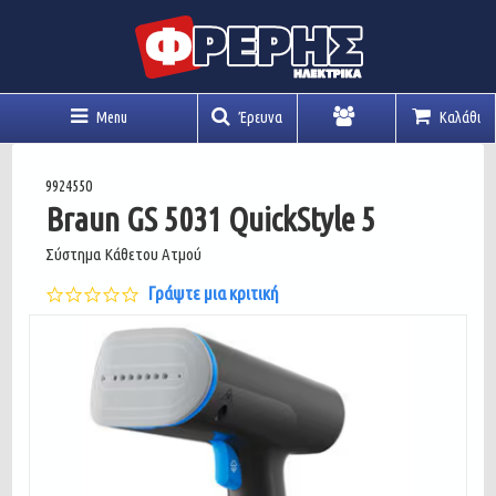
Menu
Έρευνα
Καλάθι
Λογαριασμός
9924550
Braun GS 5031 QuickStyle 5
Σύστημα Κάθετου Ατμού
0.0
Γράψτε μια κριτική
star
rating