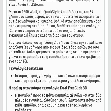
τεχνολογία FastSteam.
Με ισχύ 1200 Watt, το QuickStyle 5 αποδίδει έως και 25
g/min συνεχούς ατμού, ώστε να μπορείτε να αφαιρείτε τις
ρυτίδες γρήγορα και εύκολα. Βολικό στην αποθήκευση χάρη
στον συμπαγή σχεδιασμό του, διαθέτει επίσης τεχνολογία
iCare για να προστατεύει τα ρούχα σας από τυχόν
εγκαύματα ή ζημιές κατά τη διάρκεια του ατμού.
Συν τοις άλλοις, αυτή η λύση 2 σε 1 σας δίνει την ευελιξία να
απαλλαγείτε γρήγορα από τις ρυτίδες, τόσο οριζόντια όσο
και κάθετα. Απλά κρεμάστε τα ρούχα σας σε μια κρεμάστρα
για να τα ατμοποιήσετε ή τοποθετήστε τα σε ένα κρεβάτι ή
ένα τραπέζι.
Τεχνολογία FastSteam
Ισχυρός ατμός για γρήγορο και εύκολο ξεσκαρτάρισμα
και μίξη της εξάτμισης του νερού για τέλειο φινίρισμα.
Η πρώτη στον κόσμο τεχνολογία Dual FreeGlide 3D
Η μοναδική προς τα πάνω καμπυλωτή σόλα και στις δύο
πλευρές εγγυάται ολίσθηση 360°. Γλιστρήστε πάνω από
κάθε εμπόδιο, όπως κουμπιά και τσέπες, χωρίς να
κολλήσετε.