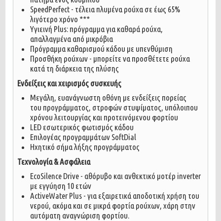
SpeedPerfect - τέλεια πλυμένα ρούχα σε έως 65%
λιγότερο χρόνο ***
Υγιεινή Plus: πρόγραμμα για καθαρά ρούχα,
απαλλαγμένα από μικρόβια
Πρόγραμμα καθαρισμού κάδου με υπενθύμιση
Προσθήκη ρούχων - μπορείτε να προσθέτετε ρούχα
κατά τη διάρκεια της πλύσης
Ενδείξεις και χειρισμός συσκευής
Μεγάλη, ευανάγνωστη οθόνη με ενδείξεις πορείας
του προγράμματος, στροφών στυψίματος, υπόλοιπου
χρόνου λειτουργίας και προτεινόμενου φορτίου
LED εσωτερικός φωτισμός κάδου
Επιλογέας προγραμμάτων SoftDial
Ηχητικό σήμα λήξης προγράμματος
Τεχνολογία & Ασφάλεια
EcoSilence Drive - αθόρυβο και ανθεκτικό μοτέρ inverter
με εγγύηση 10 ετών
ActiveWater Plus - για εξαιρετικά αποδοτική χρήση του
νερού, ακόμα και σε μικρά φορτία ρούχων, χάρη στην
αυτόματη αναγνώριση φορτίου.