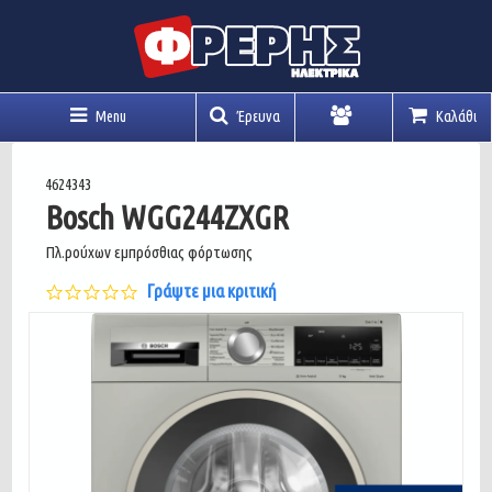
Menu
Έρευνα
Καλάθι
Λογαριασμός
4624343
Bosch WGG244ZXGR
Πλ.ρούχων εμπρόσθιας φόρτωσης
0.0
Γράψτε μια κριτική
star
rating