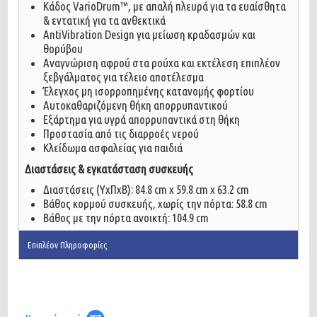
Κάδος VarioDrum™, με απαλή πλευρά για τα ευαίσθητα
& εντατική για τα ανθεκτικά
AntiVibration Design για μείωση κραδασμών και
θορύβου
Αναγνώριση αφρού στα ρούχα και εκτέλεση επιπλέον
ξεβγάλματος για τέλειο αποτέλεσμα
Έλεγχος μη ισορροπημένης κατανομής φορτίου
Αυτοκαθαριζόμενη θήκη απορρυπαντικού
Εξάρτημα για υγρά απορρυπαντικά στη θήκη
Προστασία από τις διαρροές νερού
Κλείδωμα ασφαλείας για παιδιά
Διαστάσεις & εγκατάσταση συσκευής
Διαστάσεις (ΥxΠxΒ): 84.8 cm x 59.8 cm x 63.2 cm
Βάθος κορμού συσκευής, χωρίς την πόρτα: 58.8 cm
Βάθος με την πόρτα ανοικτή: 104.9 cm
Επιπλέον Πληροφορίες