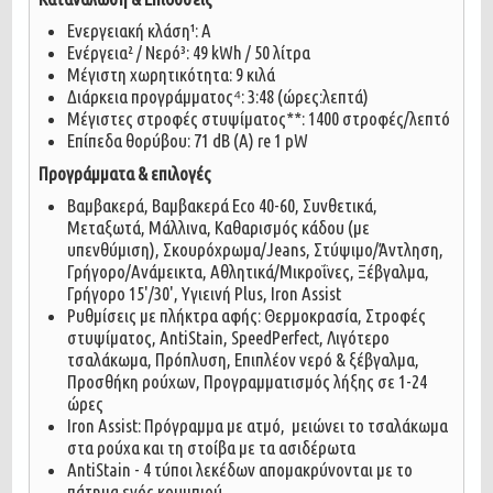
Ενεργειακή κλάση¹: A
Ενέργεια² / Νερό³: 49 kWh / 50 λίτρα
Μέγιστη χωρητικότητα: 9 κιλά
Διάρκεια προγράμματος⁴: 3:48 (ώρες:λεπτά)
Μέγιστες στροφές στυψίματος**: 1400 στροφές/λεπτό
Επίπεδα θορύβου: 71 dB (A) re 1 pW
Προγράμματα & επιλογές
Βαμβακερά, Βαμβακερά Eco 40-60, Συνθετικά,
Μεταξωτά, Μάλλινα, Καθαρισμός κάδου (με
υπενθύμιση), Σκουρόχρωμα/Jeans, Στύψιμο/Άντληση,
Γρήγορο/Ανάμεικτα, Αθλητικά/Μικροΐνες, Ξέβγαλμα,
Γρήγορο 15'/30', Υγιεινή Plus, Iron Assist
Ρυθμίσεις με πλήκτρα αφής: Θερμοκρασία, Στροφές
στυψίματος, AntiStain, SpeedPerfect, Λιγότερο
τσαλάκωμα, Πρόπλυση, Επιπλέον νερό & ξέβγαλμα,
Προσθήκη ρούχων, Προγραμματισμός λήξης σε 1-24
ώρες
Iron Assist: Πρόγραμμα με ατμό, μειώνει το τσαλάκωμα
στα ρούχα και τη στοίβα με τα ασιδέρωτα
AntiStain - 4 τύποι λεκέδων απομακρύνονται με το
πάτημα ενός κουμπιού