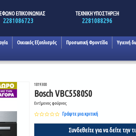
ΕΦΩΝΟ ΕΠΙΚΟΙΝΩΝΙΑΣ
ΤΕΧΝΙΚΗ ΥΠΟΣΤΗΡΙΞΗ
2281086723
2281088296
ογία
Οικιακός Εξοπλισμός
Προσωπική Φροντίδα
Υγιεινή δ
1819300
Bosch VBC5580S0
Εντ\μενος φούρνος
0.0
Γράψτε μια κριτική
star
rating
Συνδεθείτε για να δείτε την τ