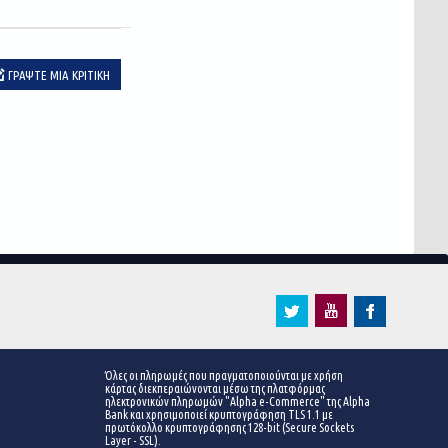
ΓΡΆΨΤΕ ΜΙΑ ΚΡΙΤΙΚΉ
Όλες οι πληρωμές που πραγματοποιούνται με χρήση
κάρτας διεκπεραιώνονται μέσω της πλατφόρμας
ηλεκτρονικών πληρωμών "Alpha e-Commerce" της Alpha
Bank και χρησιμοποιεί κρυπτογράφηση TLS 1.1 με
πρωτόκολλο κρυπτογράφησης 128-bit (Secure Sockets
Layer - SSL).