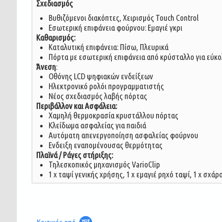
Σχεδιασμός
Βυθιζόμενοι διακόπτες, Χειρισμός Touch Control
Εσωτερική επιφάνεια φούρνου: Εμαγιέ γκρι
Καθαρισμός:
Καταλυτική επιφάνεια: Πίσω, Πλευρικά
Πόρτα με εσωτερική επιφάνεια από κρύσταλλο για εύκ
Άνεση
:
Οθόνης LCD ψηφιακών ενδείξεων
Ηλεκτρονικό ρολόι προγραμματιστής
Νέος σχεδιασμός λαβής πόρτας
Περιβάλλον και Ασφάλεια:
Χαμηλή θερμοκρασία κρυστάλλου πόρτας
Κλείδωμα ασφαλείας για παιδιά
Αυτόματη απενεργοποίηση ασφαλείας φούρνου
Ενδειξη εναπομένουσας θερμότητας
Πλαϊνά / Ράγες στήριξης:
Τηλεσκοπικός μηχανισμός VarioClip
1 x ταψί γενικής χρήσης, 1 x εμαγιέ ρηχό ταψί, 1 x σχ