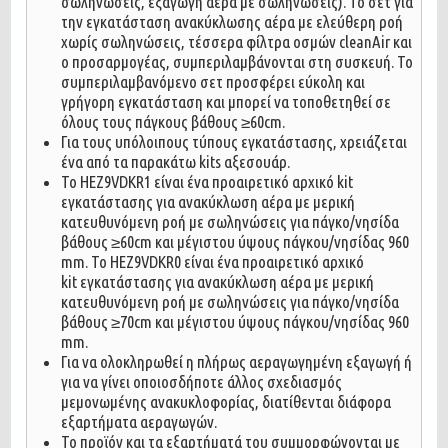
σωληνώσεις, εξαγωγή αέρα με σωληνώσεις). Το σετ για
την εγκατάσταση ανακύκλωσης αέρα με ελεύθερη ροή
χωρίς σωληνώσεις, τέσσερα φίλτρα οσμών cleanAir και
ο προσαρμογέας, συμπεριλαμβάνονται στη συσκευή. Το
συμπεριλαμβανόμενο σετ προσφέρει εύκολη και
γρήγορη εγκατάσταση και μπορεί να τοποθετηθεί σε
όλους τους πάγκους βάθους ≥60cm.
Για τους υπόλοιπους τύπους εγκατάστασης, χρειάζεται
ένα από τα παρακάτω kits αξεσουάρ.
Το HEZ9VDKR1 είναι ένα προαιρετικό αρχικό kit
εγκατάστασης για ανακύκλωση αέρα με μερική
κατευθυνόμενη ροή με σωληνώσεις για πάγκο/νησίδα
βάθους ≥60cm και μέγιστου ύψους πάγκου/νησίδας 960
mm. Το HEZ9VDKR0 είναι ένα προαιρετικό αρχικό
kit εγκατάστασης για ανακύκλωση αέρα με μερική
κατευθυνόμενη ροή με σωληνώσεις για πάγκο/νησίδα
βάθους ≥70cm και μέγιστου ύψους πάγκου/νησίδας 960
mm.
Για να ολοκληρωθεί η πλήρως αεραγωγημένη εξαγωγή ή
για να γίνει οποιοσδήποτε άλλος σχεδιασμός
μεμονωμένης ανακυκλοφορίας, διατίθενται διάφορα
εξαρτήματα αεραγωγών.
Το προϊόν και τα εξαρτήματά του συμμορφώνονται με