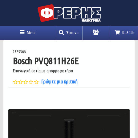
Menu
Έρευνα
Καλάθι
Λογαριασμός
2325366
Bosch PVQ811H26E
Επαγωγική εστία με απορροφητήρα
0.0
Γράψτε μια κριτική
star
rating