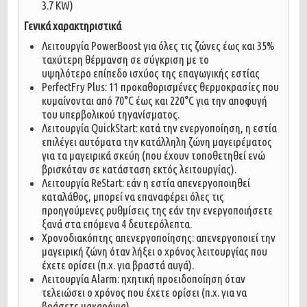
3.7 ΚW)
Γενικά χαρακτηριστικά
Λειτουργία PowerBoost για όλες τις ζώνες έως και 35%
ταχύτερη θέρμανση σε σύγκριση με το
υψηλότερο επίπεδο ισχύος της επαγωγικής εστίας
PerfectFry Plus: 11 προκαθορισμένες θερμοκρασίες που
κυμαίνονται από 70°C έως και 220°C για την αποφυγή
του υπερβολικού τηγανίσματος.
Λειτουργία QuickStart: κατά την ενεργοποίηση, η εστία
επιλέγει αυτόματα την κατάλληλη ζώνη μαγειρέματος
για τα μαγειρικά σκεύη (που έχουν τοποθετηθεί ενώ
βρισκόταν σε κατάσταση εκτός λειτουργίας).
Λειτουργία ReStart: εάν η εστία απενεργοποιηθεί
καταλάθος, μπορεί να επαναφέρει όλες τις
προηγούμενες ρυθμίσεις της εάν την ενεργοποιήσετε
ξανά στα επόμενα 4 δευτερόλεπτα.
Χρονοδιακόπτης απενεργοποίησης: απενεργοποιεί την
μαγειρική ζώνη όταν λήξει ο χρόνος λειτουργίας που
έχετε ορίσει (π.χ. για βραστά αυγά).
Λειτουργία Alarm: ηχητική προειδοποίηση όταν
τελειώσει ο χρόνος που έχετε ορίσει (π.χ. για να
βράσετε μακαρόνια).