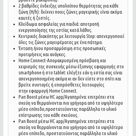
2 βαθμίδες ένδειξης υπολοίπου θερμότητας για κάθε
ζώνη (H/h): δείχνει ποιες ζώνες μαγειρικής είναι ακόμα
καυτές ή ζεστές.
Κλείδωμα ασφαλείας για παιδιά: αποτροπή
ενεργοποίησης της εστίας κατά λάθος.
Κεντρικός διακόπτης με λειτουργία Stop: απενεργοποιεί
όλες τις ζώνες μαγειρέματος με ένα πάτημα.
Ένταση ήχου προσαρμόσιμη στις προσωπικές
προτιμήσεις και ανάγκες.
Home Connect-Απομακρυσμένη πρόσβαση και
χειρισμός της συσκευής μέσω έξυπνης εφαρμογής στο
smartphone ή στο tablet: ελέγξτε εάν η εστία σας είναι
απενεργοποιημένη ακόμα κι αν δεν είστε στο σπίτι και
βρείτε συνταγές ή επιπρόσθετες λειτουργίες
στην εφαρμογή Home Connect.
Pan Boost μέσω HC app/Αγαπημένα: επιτρέπει στα
σκεύη να θερμαίνονται πιο γρήγορα από το υψηλότερο
μέσο επίπεδο,προστατεύοντας παράλληλα το υλικό
επίστρωσης του κάθε σκεύους.
Pan Boost μέσω HC app/Αγαπημένα: επιτρέπει στα
σκεύη να θερμαίνονται πιο γρήγορα από το υψηλότερο
μέσο επίπεδο, προστατεύοντας παράλληλα το υλικό