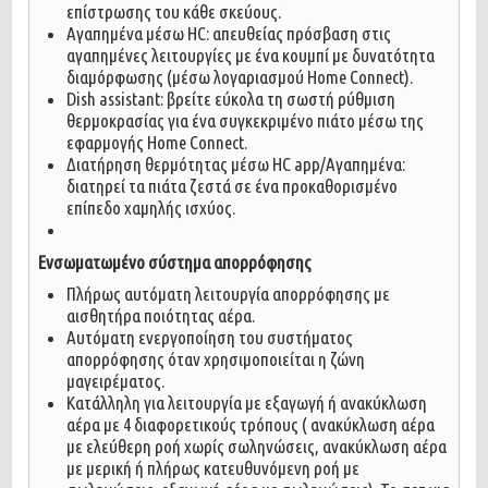
επίστρωσης του κάθε σκεύους.
Αγαπημένα μέσω HC: απευθείας πρόσβαση στις
αγαπημένες λειτουργίες με ένα κουμπί με δυνατότητα
διαμόρφωσης (μέσω λογαριασμού Home Connect).
Dish assistant: βρείτε εύκολα τη σωστή ρύθμιση
θερμοκρασίας για ένα συγκεκριμένο πιάτο μέσω της
εφαρμογής Home Connect.
Διατήρηση θερμότητας μέσω HC app/Αγαπημένα:
διατηρεί τα πιάτα ζεστά σε ένα προκαθορισμένο
επίπεδο χαμηλής ισχύος.
Ενσωματωμένο σύστημα απορρόφησης
Πλήρως αυτόματη λειτουργία απορρόφησης με
αισθητήρα ποιότητας αέρα.
Αυτόματη ενεργοποίηση του συστήματος
απορρόφησης όταν χρησιμοποιείται η ζώνη
μαγειρέματος.
Κατάλληλη για λειτουργία με εξαγωγή ή ανακύκλωση
αέρα με 4 διαφορετικούς τρόπους ( ανακύκλωση αέρα
με ελεύθερη ροή χωρίς σωληνώσεις, ανακύκλωση αέρα
με μερική ή πλήρως κατευθυνόμενη ροή με