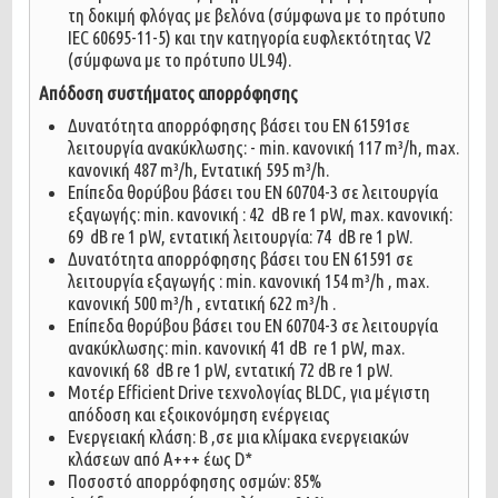
τη δοκιμή φλόγας με βελόνα (σύμφωνα με το πρότυπο
IEC 60695-11-5) και την κατηγορία ευφλεκτότητας V2
(σύμφωνα με το πρότυπο UL94).
Απόδοση συστήματος απορρόφησης
Δυνατότητα απορρόφησης βάσει του EN 61591σε
λειτουργία ανακύκλωσης: - min. κανονική 117 m³/h, max.
κανονική 487 m³/h, Εντατική 595 m³/h.
Επίπεδα θορύβου βάσει του EN 60704-3 σε λειτουργία
εξαγωγής: min. κανονική : 42 dB re 1 pW, max. κανονική:
69 dB re 1 pW, εντατική λειτουργία: 74 dΒ re 1 pW.
Δυνατότητα απορρόφησης βάσει του EN 61591 σε
λειτουργία εξαγωγής : min. κανονική 154 m³/h , max.
κανονική 500 m³/h , εντατική 622 m³/h .
Επίπεδα θορύβου βάσει του EN 60704-3 σε λειτουργία
ανακύκλωσης: min. κανονική 41 dB re 1 pW, max.
κανονική 68 dB re 1 pW, εντατική 72 dB re 1 pW.
Μοτέρ Efficient Drive τεχνολογίας BLDC, για μέγιστη
απόδοση και εξοικονόμηση ενέργειας
Ενεργειακή κλάση: B ,σε μια κλίμακα ενεργειακών
κλάσεων από Α+++ έως D*
Ποσοστό απορρόφησης οσμών: 85%