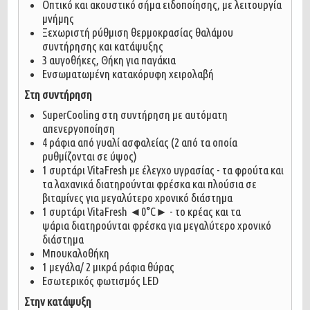
Οπτικό και ακουστικό σήμα ειδοποίησης, με λειτουργία
μνήμης
Ξεχωριστή ρύθμιση θερμοκρασίας θαλάμου
συντήρησης και κατάψυξης
3 αυγοθήκες, Θήκη για παγάκια
Ενσωματωμένη κατακόρυφη χειρολαβή
Στη συντήρηση
SuperCooling στη συντήρηση με αυτόματη
απενεργοποίηση
4 ράφια από γυαλί ασφαλείας (2 από τα οποία
ρυθμίζονται σε ύψος)
1 συρτάρι VitaFresh με έλεγχο υγρασίας - τα φρούτα και
τα λαχανικά διατηρούνται φρέσκα και πλούσια σε
βιταμίνες για μεγαλύτερο χρονικό διάστημα
1 συρτάρι VitaFresh ◄0°C► - το κρέας και τα
ψάρια διατηρούνται φρέσκα για μεγαλύτερο χρονικό
διάστημα
Μπουκαλοθήκη
1 μεγάλα/ 2 μικρά ράφια θύρας
Εσωτερικός φωτισμός LED
Στην κατάψυξη