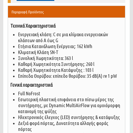
Περιγραφή Προϊόντος
Τεχνικά Χαρακτηριστικά
Ενεργειακή κλάση: C σε μια κλίμακα ενεργειακών
κλάσεων από A έως G
Ετήσια Κατανάλωση Ενέργειας: 162 kWh
Κλιματική Κλάση SN-T
Συνολική Χωρητικότητα: 363 l
Καθαρή Χωρητικότητα Συντήρησης: 260 l
Καθαρή Χωρητικότητα Κατάψυξης : 103 l
Επίπεδα Θορύβου: επίπεδο θορύβου: 35 dB(A) re 1 pW
Γενικά χαρακτηριστικά
Full NoFrost
Εσωτερική πλαστική επιφάνεια στο πίσω μέρος της
συντήρησης, με Dynamic MultiAirFlow για ομοιόμορφη
κατανομή της ψύξης
Ηλεκτρονικός έλεγχος (LED) συντήρησης & κατάψυξης
Δεξιά φορά πόρτας, Δυνατότητα αλλαγής φοράς
πόρτας