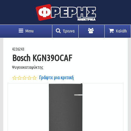
Menu
Έρευνα
Καλάθι
Λογαριασμός
4226243
Bosch KGN39OCAF
Ψυγειοκαταψύκτης
0.0
Γράψτε μια κριτική
star
rating