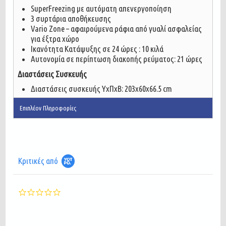
SuperFreezing με αυτόματη απενεργοποίηση
3 συρτάρια αποθήκευσης
Vario Zone – αφαιρούμενα ράφια από γυαλί ασφαλείας
για έξτρα χώρο
Ικανότητα Κατάψυξης σε 24 ώρες : 10 κιλά
Αυτονομία σε περίπτωση διακοπής ρεύματος: 21 ώρες
Διαστάσεις Συσκευής
Διαστάσεις συσκευής ΥxΠxΒ: 203x60x66.5 cm
Επιπλέον Πληροφορίες
Κριτικές από
0.0
star
rating