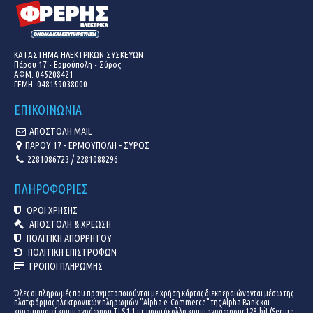
ΚΑΤΑΣΤΗΜΑ ΗΛΕΚΤΡΙΚΩΝ ΣΥΣΚΕΥΩΝ
Πάρου 17 - Ερμούπολη - Σύρος
ΑΦΜ: 045208421
ΓΕΜΗ:
048159038000
ΕΠΙΚΟΙΝΩΝΙΑ
ΑΠΟΣΤΟΛΗ MAIL
ΠΑΡΟΥ 17 - ΕΡΜΟΥΠΟΛΗ - ΣΥΡΟΣ
2281086723 / 2281088296
ΠΛΗΡΟΦΟΡΙΕΣ
ΟΡΟΙ ΧΡΗΣΗΣ
ΑΠΟΣΤΟΛΗ & ΧΡΕΩΣΗ
ΠΟΛΙΤΙΚΗ ΑΠΟΡΡΗΤΟΥ
ΠΟΛΙΤΙΚΗ ΕΠΙΣΤΡΟΦΩΝ
ΤΡΟΠΟΙ ΠΛΗΡΩΜΗΣ
Όλες οι πληρωμές που πραγματοποιούνται με χρήση κάρτας διεκπεραιώνονται μέσω της
πλατφόρμας ηλεκτρονικών πληρωμών "Alpha e-Commerce" της Alpha Bank και
χρησιμοποιεί κρυπτογράφηση TLS 1.1 με πρωτόκολλο κρυπτογράφησης 128-bit (Secure