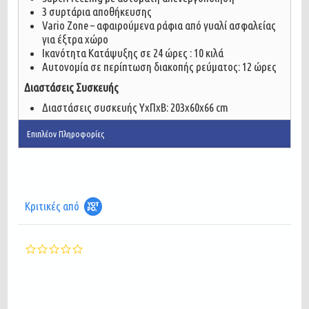
3 συρτάρια αποθήκευσης
Vario Zone – αφαιρούμενα ράφια από γυαλί ασφαλείας
για έξτρα χώρο
Ικανότητα Κατάψυξης σε 24 ώρες : 10 κιλά
Αυτονομία σε περίπτωση διακοπής ρεύματος: 12 ώρες
Διαστάσεις Συσκευής
Διαστάσεις συσκευής ΥxΠxΒ: 203x60x66 cm
Επιπλέον Πληροφορίες
Κριτικές από
0.0
star
rating