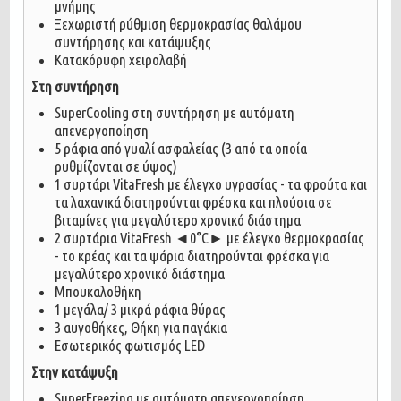
μνήμης
Ξεχωριστή ρύθμιση θερμοκρασίας θαλάμου
συντήρησης και κατάψυξης
Κατακόρυφη χειρολαβή
Στη συντήρηση
SuperCooling στη συντήρηση με αυτόματη
απενεργοποίηση
5 ράφια από γυαλί ασφαλείας (3 από τα οποία
ρυθμίζονται σε ύψος)
1 συρτάρι VitaFresh με έλεγχο υγρασίας - τα φρούτα και
τα λαχανικά διατηρούνται φρέσκα και πλούσια σε
βιταμίνες για μεγαλύτερο χρονικό διάστημα
2 συρτάρια VitaFresh ◄0°C► με έλεγχο θερμοκρασίας
- το κρέας και τα ψάρια διατηρούνται φρέσκα για
μεγαλύτερο χρονικό διάστημα
Μπουκαλοθήκη
1 μεγάλα/ 3 μικρά ράφια θύρας
3 αυγοθήκες, Θήκη για παγάκια
Εσωτερικός φωτισμός LED
Στην κατάψυξη
SuperFreezing με αυτόματη απενεργοποίηση