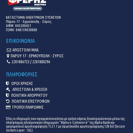
ΚΑΤΑΣΤΗΜΑ ΗΛΕΚΤΡΙΚΩΝ ΣΥΣΚΕΥΩΝ
Πάρου 17 - Ερμούπολη - Σύρος
ΑΦΜ: 045208421
ΓΕΜΗ:
048159038000
ΕΠΙΚΟΙΝΩΝΙΑ
ΑΠΟΣΤΟΛΗ MAIL
ΠΑΡΟΥ 17 - ΕΡΜΟΥΠΟΛΗ - ΣΥΡΟΣ
2281086723 / 2281088296
ΠΛΗΡΟΦΟΡΙΕΣ
ΟΡΟΙ ΧΡΗΣΗΣ
ΑΠΟΣΤΟΛΗ & ΧΡΕΩΣΗ
ΠΟΛΙΤΙΚΗ ΑΠΟΡΡΗΤΟΥ
ΠΟΛΙΤΙΚΗ ΕΠΙΣΤΡΟΦΩΝ
ΤΡΟΠΟΙ ΠΛΗΡΩΜΗΣ
Όλες οι πληρωμές που πραγματοποιούνται με χρήση κάρτας διεκπεραιώνονται μέσω της
πλατφόρμας ηλεκτρονικών πληρωμών "Alpha e-Commerce" της Alpha Bank και
χρησιμοποιεί κρυπτογράφηση TLS 1.1 με πρωτόκολλο κρυπτογράφησης 128-bit (Secure
Sockets Layer - SSL).