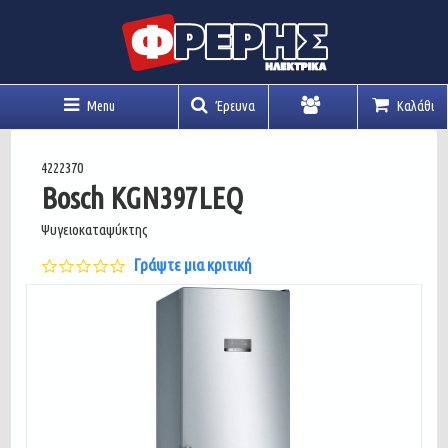
Menu
Έρευνα
Καλάθι
Λογαριασμός
4222370
Bosch KGN397LEQ
Ψυγειοκαταψύκτης
0.0
Γράψτε μια κριτική
star
rating