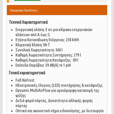
Περιγραφή Προϊόντος
Τεχνικά Χαρακτηριστικά
Ενεργειακή κλάση: E σε μια κλίμακα ενεργειακών
κλάσεων από A έως G
Ετήσια Κατανάλωση Ενέργειας: 238 kWh
Κλιματική Κλάση SN-T
Συνολική Χωρητικότητα: 368 l
Καθαρή Χωρητικότητα Συντήρησης: 279 l
Καθαρή Χωρητικότητα Κατάψυξης : 89 l
Επίπεδα Θορύβου: 39 dB(A) re 1 pW
Γενικά χαρακτηριστικά
Full NoFrost
Ηλεκτρονικός έλεγχος (LED) συντήρησης & κατάψυξης
Dynamic MultiAirFlow για ομοιόμορφη κατανομή της
ψύξης
Δεξιά φορά πόρτας, Δυνατότητα αλλαγής φοράς
πόρτας
Οπτικό και ακουστικό σήμα ειδοποίησης, με λειτουργία