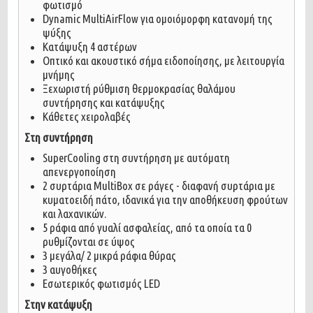
φωτισμό
Dynamic MultiAirFlow για ομοιόμορφη κατανομή της
ψύξης
Κατάψυξη 4 αστέρων
Οπτικό και ακουστικό σήμα ειδοποίησης, με λειτουργία
μνήμης
Ξεχωριστή ρύθμιση θερμοκρασίας θαλάμου
συντήρησης και κατάψυξης
Κάθετες χειρολαβές
Στη συντήρηση
SuperCooling στη συντήρηση με αυτόματη
απενεργοποίηση
2 συρτάρια MultiBox σε ράγες - διαφανή συρτάρια με
κυματοειδή πάτο, ιδανικά για την αποθήκευση φρούτων
και λαχανικών.
5 ράφια από γυαλί ασφαλείας, από τα οποία τα 0
ρυθμίζονται σε ύψος
3 μεγάλα/ 2 μικρά ράφια θύρας
3 αυγοθήκες
Εσωτερικός φωτισμός LED
Στην κατάψυξη