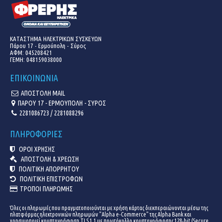
ΚΑΤΑΣΤΗΜΑ ΗΛΕΚΤΡΙΚΩΝ ΣΥΣΚΕΥΩΝ
Πάρου 17 - Ερμούπολη - Σύρος
ΑΦΜ: 045208421
ΓΕΜΗ:
048159038000
ΕΠΙΚΟΙΝΩΝΙΑ
ΑΠΟΣΤΟΛΗ MAIL
ΠΑΡΟΥ 17 - ΕΡΜΟΥΠΟΛΗ - ΣΥΡΟΣ
2281086723 / 2281088296
ΠΛΗΡΟΦΟΡΙΕΣ
ΟΡΟΙ ΧΡΗΣΗΣ
ΑΠΟΣΤΟΛΗ & ΧΡΕΩΣΗ
ΠΟΛΙΤΙΚΗ ΑΠΟΡΡΗΤΟΥ
ΠΟΛΙΤΙΚΗ ΕΠΙΣΤΡΟΦΩΝ
ΤΡΟΠΟΙ ΠΛΗΡΩΜΗΣ
Όλες οι πληρωμές που πραγματοποιούνται με χρήση κάρτας διεκπεραιώνονται μέσω της
πλατφόρμας ηλεκτρονικών πληρωμών "Alpha e-Commerce" της Alpha Bank και
χρησιμοποιεί κρυπτογράφηση TLS 1.1 με πρωτόκολλο κρυπτογράφησης 128-bit (Secure