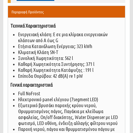
Περιγραφή Προϊόντος
Τεχνικά Χαρακτηριστικά
Ενεργειακή κλάση: Ε σε μια κλίμακα ενεργειακών
κλάσεων από A έως G
Ετήσια Κατανάλωση Ενέργειας: 323 kWh
Κλιματική Κλάση SN-T
Συνολική Χωρητικότητα: 562 l
Καθαρή Χωρητικότητα Συντήρησης: 371 l
Καθαρή Χωρητικότητα Κατάψυξης : 191 l
Επίπεδα Θορύβου: 42 dB(A) re 1 pW
Γενικά χαρακτηριστικά
Full NoFrost
Ηλεκτρονικό panel ελέγχου (7segment LED)
Εξωτερικό βρυσάκι παροχής κρύου νερού,
Θρυμματισμένος πάγος, Παγάκια με κλείδωμα
ασφαλείας, On/off διακόπτης, Water Dispenser με LED
φωτισμό, LED οθόνη, ένδειξη αλλαγής φίλτρου νερού
Παροχή νερού, πάγου και θρυμματισμένου πάγου με