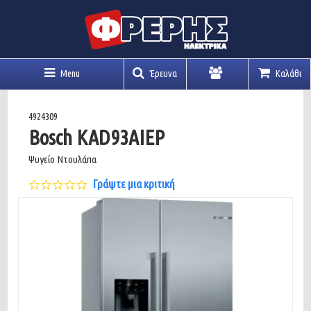
Menu
Έρευνα
Καλάθι
Λογαριασμός
4924309
Bosch KAD93AIEP
Ψυγείο Ντουλάπα
0.0
Γράψτε μια κριτική
star
rating