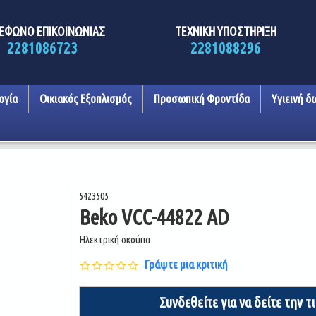
ΕΦΩΝΟ ΕΠΙΚΟΙΝΩΝΙΑΣ
ΤΕΧΝΙΚΗ ΥΠΟΣΤΗΡΙΞΗ
2281086723
2281088296
ογία
Οικιακός Εξοπλισμός
Προσωπική Φροντίδα
Υγιεινή δ
5423505
Beko VCC-44822 AD
Ηλεκτρική σκούπα
0.0
Γράψτε μια κριτική
star
rating
Συνδεθείτε για να δείτε την τ