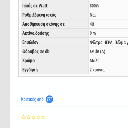
Ισχύς σε Watt
800W
Ρυθμιζόμενη ισχύς
Ναι
Αποθήκευση σκόνης σε
4lt
Ακτίνα δράσης
9 m
Επιπλέον
Φίλτρο HEPA, Πέλμα γ
Θόρυβος σε db
69 dB (A)
Χρώμα
Μπλέ
Εγγύηση
2 χρόνια
Κριτικές από
0.0
star
rating