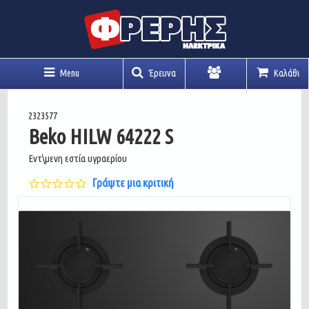
Menu
Έρευνα
Καλάθι
Λογαριασμός
2323577
Beko HILW 64222 S
Εντ\μενη εστία υγραερίου
0.0
Γράψτε μια κριτική
star
rating