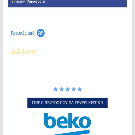
Επιπλέον Πληροφορίες
Κριτικές από
0.0
star
rating
ΓΊΝΕ Ο ΠΡΏΤΟΣ ΠΟΥ ΘΑ ΓΡΆΨΕΙ ΚΡΙΤΙΚΉ