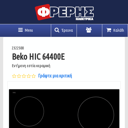
Menu
Έρευνα
Καλάθι
Λογαριασμός
2322500
Beko HIC 64400E
Εντ\μενη εστία κεραμική
0.0
Γράψτε μια κριτική
star
rating