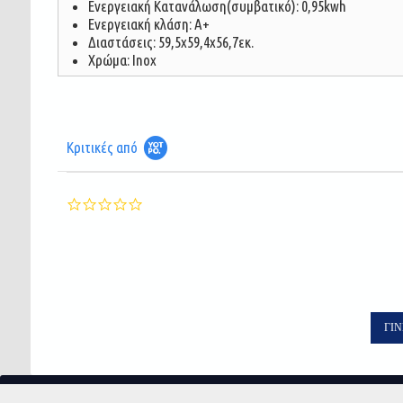
Ενεργειακή Κατανάλωση(συμβατικό): 0,95kwh
Ενεργειακή κλάση: Α+
Διαστάσεις: 59,5x59,4x56,7εκ.
Χρώμα: Inox
Κριτικές από
0.0
star
rating
ΓΊΝ