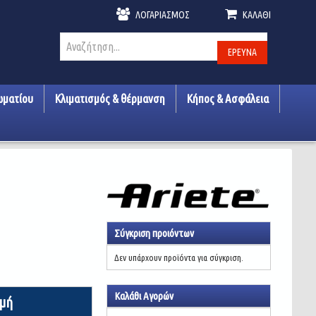
ΛΟΓΑΡΙΑΣΜΌΣ
ΚΑΛΆΘΙ
ΈΡΕΥΝΑ
ωματίου
Κλιματισμός & θέρμανση
Κήπος & Ασφάλεια
Σύγκριση προιόντων
Δεν υπάρχουν προϊόντα για σύγκριση.
Καλάθι Αγορών
ιμή