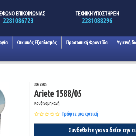
ΕΦΩΝΟ ΕΠΙΚΟΙΝΩΝΙΑΣ
ΤΕΧΝΙΚΗ ΥΠΟΣΤΗΡΙΞΗ
2281086723
2281088296
ογία
Οικιακός Εξοπλισμός
Προσωπική Φροντίδα
Υγιεινή δ
3025805
Ariete 1588/05
Κουζινομηχανή
0.0
Γράψτε μια κριτική
star
rating
Συνδεθείτε για να δείτε την τ