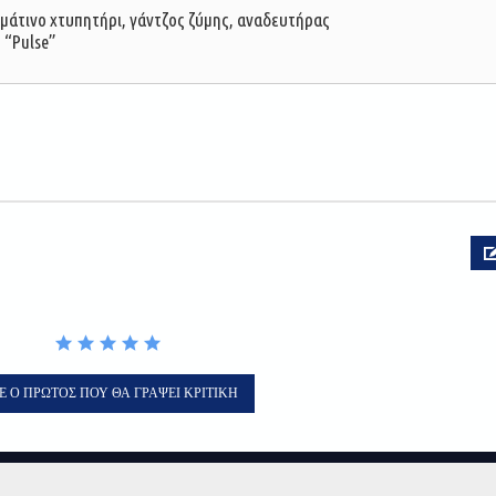
ρμάτινο χτυπητήρι, γάντζος ζύμης, αναδευτήρας
 “Pulse”
Ε Ο ΠΡΏΤΟΣ ΠΟΥ ΘΑ ΓΡΆΨΕΙ ΚΡΙΤΙΚΉ