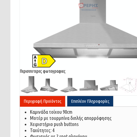
Περισσοτερες φωτογραφιες
Περιγραφή Προϊόντος
Επιπλέον Πληροφορίες
Καμινάδα τοίχου 90cm
Μοτέρ με τουρμπίνα διπλής απορρόφησης
Χειριστήριο push buttons
Ταχύτητες: 4
Φωτισμός με 2 spot αλογόνου