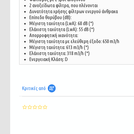
2 ανοξείδωτα φίλτρα, που πλένονται
Δυνατότητα χρήσης φίλτρων ενεργού άνθρακα
Επίπεδο θορύβου (dΒ):
Μέγιστη ταχύτητα (LwA): 68 dB (*)
Ελάχιστη ταχύτητα (LwA): 55 dB (*)
Απορροφητική ικανότητα:
Μέγιστη ταχύτητα με ελεύθερη έξοδο: 650 m3/h
Mέγιστη ταχύτητα: 613 m3/h (*)
Ελάχιστη ταχύτητα: 318 m3/h (*)
Ενεργειακή Κλάση: D
Κριτικές από
0.0
star
rating